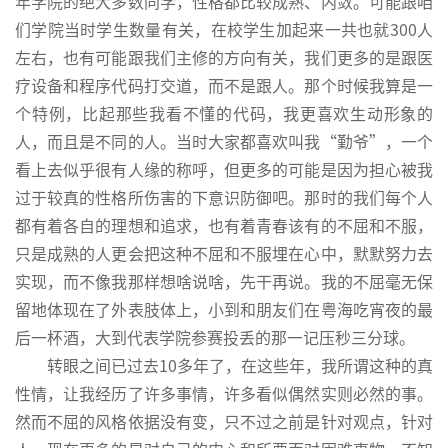
年学院的绝大多数同学，性格都比较成熟、内敛。可能跟咱
们学院当时学生数量有关，在校学生加起来一共也就300人
左右，也有可能跟我们主修的方向有关，我们更多的是跟医
疗设备和程序代码打交道，而不是跟人。那个时候我算是一
个特例，比起那些我看不懂的代码，我更喜欢生动形象的
人，而且是不同的人。当时大家都喜欢叫我“勤爷”，一个
看上去似乎很有人缘的称呼，但更多的可能是因为担心被我
过于较真的性格所伤害的下意识防御吧。那时的我们每个人
都有着各自的理想和追求，也有着青春该有的不屈和不服，
只是成熟的人更会把这种不屈和不服埋在心中，默默努力去
实现，而不像我那样想啥说啥，先干再说。我的不屈毫无保
留地体现在了外表肢体上，小到和朋友们在粤海吃宵夜的最
后一杯酒，大到代表学院参赛投丢的那一记压秒三分球。
转眼之间已过去10多年了，在这些年，我所谓这种的真
性情，让我经历了许多事情，许多看似偶然实则必然的事。
然而不屈的风格依据没有变，只不过之前是针对观点，针对