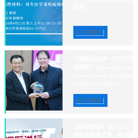
应用
点击了解更多
【深医讲坛第一百六十五
讲简讯】Nanoanalytical
measurements of cellular
vesicles, vesicular
subcompartments, and
stress granules
点击了解更多
【讲座预告】用DNA打
造快速检测工具：将适配