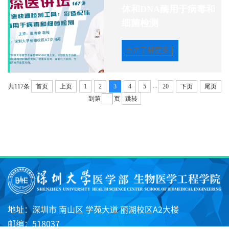
体和DNA酶用于病毒和
细菌检测
点击了解更多
...
共117条
首页
上页
1
2
3
4
5
20
下页
尾页
到第
页
跳转
地址：深圳市 南山区 学苑大道 丽湖校区A2大楼
邮编：518037