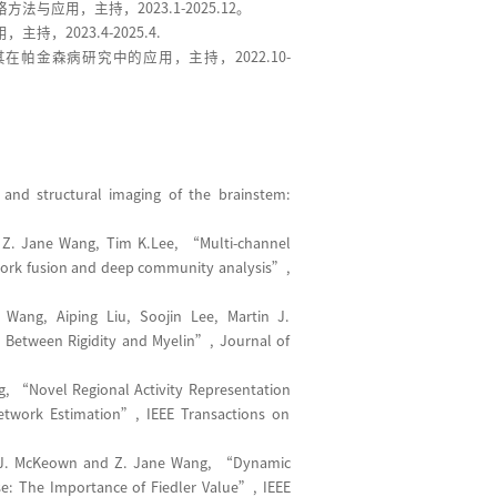
应用，主持，2023.1-2025.12。
2023.4-2025.4.
帕金森病研究中的应用，主持，2022.10-
and structural imaging of the brainstem:
, Z. Jane Wang, Tim K.Lee, “Multi-channel
etwork fusion and deep community analysis”,
Wang, Aiping Liu, Soojin Lee, Martin J.
 Between Rigidity and Myelin”, Journal of
g, “Novel Regional Activity Representation
Network Estimation”, IEEE Transactions on
in J. McKeown and Z. Jane Wang, “Dynamic
ase: The Importance of Fiedler Value”, IEEE