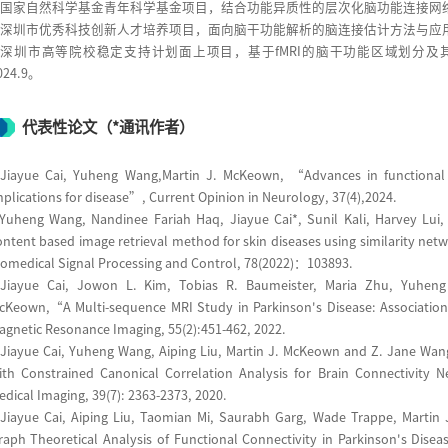
.国家自然科学基金青年科学基金项目，结合功能异质性的层次化脑功能连接网络方法与
.深圳市优秀科技创新人才培养项目，面向脑干功能解析的脑连接估计方法与应用，主持，
3.深圳市高等院校稳定支持计划面上项目，基于fMRI的脑干功能区域划分及其在
024.9。
代表性论文（*通讯作者）
.Jiayue Cai, Yuheng Wang,Martin J. McKeown, “Advances in functional 
mplications for disease”, Current Opinion in Neurology, 37(4),2024.
.Yuheng Wang, Nandinee Fariah Haq, Jiayue Cai*, Sunil Kali, Harvey Lui
ontent based image retrieval method for skin diseases using similarity n
iomedical Signal Processing and Control, 78(2022)：103893.
.Jiayue Cai, Jowon L. Kim, Tobias R. Baumeister, Maria Zhu, Yuheng 
cKeown,“A Multi-sequence MRI Study in Parkinson's Disease: Association
agnetic Resonance Imaging, 55(2):451-462, 2022.
.Jiayue Cai, Yuheng Wang, Aiping Liu, Martin J. McKeown and Z. Jane Wan
ith Constrained Canonical Correlation Analysis for Brain Connectivity 
edical Imaging, 39(7): 2363-2373, 2020.
.Jiayue Cai, Aiping Liu, Taomian Mi, Saurabh Garg, Wade Trappe, Mart
raph Theoretical Analysis of Functional Connectivity in Parkinson's Dise