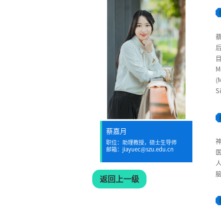
目
M
(
S
蔡嘉月
职位：助理教授，硕士生导师
邮箱：jiayuec@szu.edu.cn
返回上一级