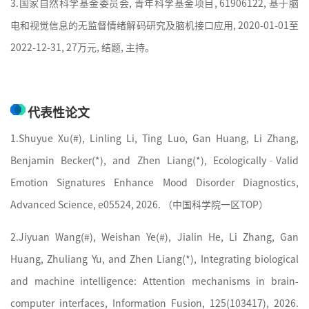
3.国家自然科学基金委员会, 青年科学基金项目, 61906122, 基于脑
电和视觉信息的无监督情绪解码研究及脑机接口应用, 2020-01-01至
2022-12-31, 27万元, 结题, 主持。
代表性论文
1.
Shuyue Xu(#), Linling Li, Ting Luo, Gan Huang, Li Zhang,
Benjamin Becker(*), and Zhen Liang(*), Ecologically‐Valid
Emotion Signatures Enhance Mood Disorder Diagnostics,
Advanced Science, e05524, 2026. （
中国科学院
一区TOP）
2.
Jiyuan Wang(#), Weishan Ye(#), Jialin He, Li Zhang, Gan
Huang, Zhuliang Yu, and Zhen Liang(*), Integrating biological
and machine intelligence: Attention mechanisms in brain-
computer interfaces, Information Fusion, 125(103417), 2026.