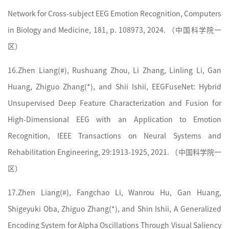
Network for Cross-subject EEG Emotion Recognition, Computers
in Biology and Medicine, 181, p. 108973, 2024. （
中国科学院
一
区）
16.
Zhen Liang(#), Rushuang Zhou, Li Zhang, Linling Li, Gan
Huang, Zhiguo Zhang(*), and Shii Ishii, EEGFuseNet: Hybrid
Unsupervised Deep Feature Characterization and Fusion for
High-Dimensional EEG with an Application to Emotion
Recognition, IEEE Transactions on Neural Systems and
Rehabilitation Engineering, 29:1913-1925, 2021. （
中国科学院
一
区）
17.
Zhen Liang(#), Fangchao Li, Wanrou Hu, Gan Huang,
Shigeyuki Oba, Zhiguo Zhang(*), and Shin Ishii, A Generalized
Encoding System for Alpha Oscillations Through Visual Saliency