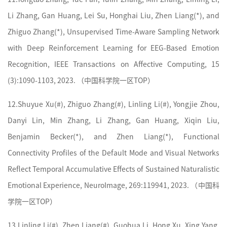
Li Zhang, Gan Huang, Lei Su, Honghai Liu, Zhen Liang(*), and
Zhiguo Zhang(*), Unsupervised Time-Aware Sampling Network
with Deep Reinforcement Learning for EEG-Based Emotion
Recognition, IEEE Transactions on Affective Computing, 15
(3):1090-1103, 2023. （
中国科学院
一区TOP）
12.
Shuyue Xu(#), Zhiguo Zhang(#), Linling Li(#), Yongjie Zhou,
Danyi Lin, Min Zhang, Li Zhang, Gan Huang, Xiqin Liu,
Benjamin Becker(*), and Zhen Liang(*), Functional
Connectivity Profiles of the Default Mode and Visual Networks
Reflect Temporal Accumulative Effects of Sustained Naturalistic
Emotional Experience, NeuroImage, 269:119941, 2023. （
中国科
学院
一区TOP）
13.
Linling Li(#), Zhen Liang(#), Guohua Li, Hong Xu, Xing Yang,