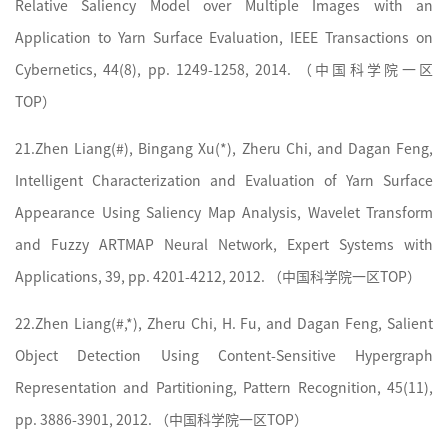
Relative Saliency Model over Multiple Images with an
Application to Yarn Surface Evaluation, IEEE Transactions on
Cybernetics, 44(8), pp. 1249-1258, 2014. （
中国科学院
一区
TOP）
21.
Zhen Liang(#), Bingang Xu(*), Zheru Chi, and Dagan Feng,
Intelligent Characterization and Evaluation of Yarn Surface
Appearance Using Saliency Map Analysis, Wavelet Transform
and Fuzzy ARTMAP Neural Network, Expert Systems with
Applications, 39, pp. 4201-4212, 2012. （
中国科学院
一区TOP）
22.
Zhen Liang(#,*), Zheru Chi, H. Fu, and Dagan Feng, Salient
Object Detection Using Content-Sensitive Hypergraph
Representation and Partitioning, Pattern Recognition, 45(11),
pp. 3886-3901, 2012. （
中国科学院
一区TOP）