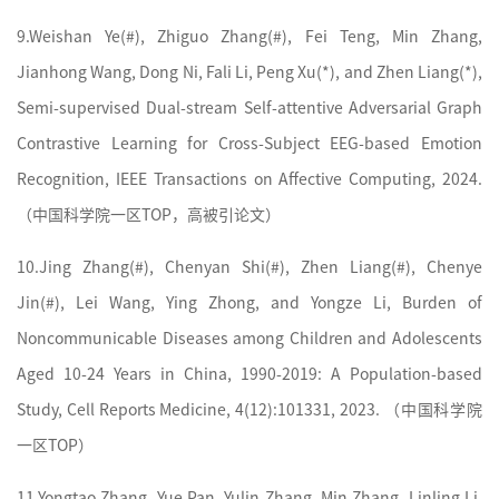
9.
Weishan Ye(#), Zhiguo Zhang(#), Fei Teng, Min Zhang,
Jianhong Wang, Dong Ni, Fali Li, Peng Xu(*), and Zhen Liang(*),
Semi-supervised Dual-stream Self-attentive Adversarial Graph
Contrastive Learning for Cross-Subject EEG-based Emotion
Recognition, IEEE Transactions on Affective Computing, 2024.
（
中国科学院
一区TOP，高被引论文）
10.
Jing Zhang(#), Chenyan Shi(#), Zhen Liang(#), Chenye
Jin(#), Lei Wang, Ying Zhong, and Yongze Li, Burden of
Noncommunicable Diseases among Children and Adolescents
Aged 10-24 Years in China, 1990-2019: A Population-based
Study, Cell Reports Medicine, 4(12):101331, 2023. （
中国科学院
一区TOP）
11.
Yongtao Zhang, Yue Pan, Yulin Zhang, Min Zhang, Linling Li,