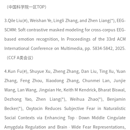
（
中国科学院
一区TOP）
3.
Qile Liu(#), Weishan Ye, Lingli Zhang, and Zhen Liang(*), EEG-
SCMM: Soft contrastive masked modeling for cross-corpus EEG-
based emotion recognition, In Proceedings of the 33rd ACM
International Conference on Multimedia, pp. 5834-5842, 2025.
（CCF A类会议）
4.
Kun Fu(#), Shuyue Xu, Zheng Zhang, Dan Liu, Ting Xu, Yuan
Zhang, Feng Zhou, Xiaodong Zhang, Chunmei Lan, Junjie
Wang, Lan Wang, Jingxian He, Keith M Kendrick, Bharat Biswal,
Dezhong Yao, Zhen Liang(*), Weihua Zhao(*), Benjamin
Becker(*), Oxytocin Reduces Subjective Fear in Naturalistic
Social Contexts via Enhancing Top‐Down Middle Cingulate
Amygdala Regulation and Brain‐Wide Fear Representations,