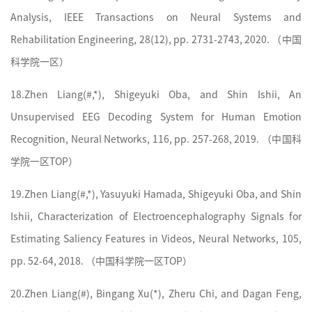
Analysis, IEEE Transactions on Neural Systems and
Rehabilitation Engineering, 28(12), pp. 2731-2743, 2020. （
中国
科学院
一区）
18.
Zhen Liang(#,*), Shigeyuki Oba, and Shin Ishii, An
Unsupervised EEG Decoding System for Human Emotion
Recognition, Neural Networks, 116, pp. 257-268, 2019. （
中国科
学院
一区TOP）
19.
Zhen Liang(#,*), Yasuyuki Hamada, Shigeyuki Oba, and Shin
Ishii, Characterization of Electroencephalography Signals for
Estimating Saliency Features in Videos, Neural Networks, 105,
pp. 52-64, 2018. （
中国科学院
一区TOP）
20.
Zhen Liang(#), Bingang Xu(*), Zheru Chi, and Dagan Feng,