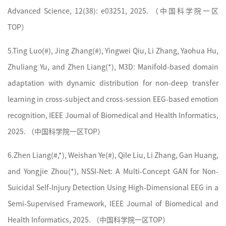
Advanced Science, 12(38): e03251, 2025. （
中国科学院
一区
TOP）
5.
Ting Luo(#), Jing Zhang(#), Yingwei Qiu, Li Zhang, Yaohua Hu,
Zhuliang Yu, and Zhen Liang(*), M3D: Manifold-based domain
adaptation with dynamic distribution for non-deep transfer
learning in cross-subject and cross-session EEG-based emotion
recognition, IEEE Journal of Biomedical and Health Informatics,
2025. （
中国科学院
一区TOP）
6.
Zhen Liang(#,*), Weishan Ye(#), Qile Liu, Li Zhang, Gan Huang,
and Yongjie Zhou(*), NSSI-Net: A Multi-Concept GAN for Non-
Suicidal Self-Injury Detection Using High-Dimensional EEG in a
Semi-Supervised Framework, IEEE Journal of Biomedical and
Health Informatics, 2025. （
中国科学院
一区TOP）