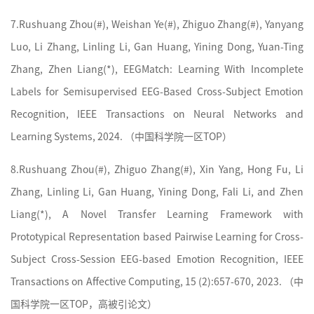
7.
Rushuang Zhou(#), Weishan Ye(#), Zhiguo Zhang(#), Yanyang
Luo, Li Zhang, Linling Li, Gan Huang, Yining Dong, Yuan-Ting
Zhang, Zhen Liang(*), EEGMatch: Learning With Incomplete
Labels for Semisupervised EEG-Based Cross-Subject Emotion
Recognition, IEEE Transactions on Neural Networks and
Learning Systems, 2024. （
中国科学院
一区TOP）
8.
Rushuang Zhou(#), Zhiguo Zhang(#), Xin Yang, Hong Fu, Li
Zhang, Linling Li, Gan Huang, Yining Dong, Fali Li, and Zhen
Liang(*), A Novel Transfer Learning Framework with
Prototypical Representation based Pairwise Learning for Cross-
Subject Cross-Session EEG-based Emotion Recognition, IEEE
Transactions on Affective Computing, 15 (2):657-670, 2023. （
中
国科学院
一区TOP，高被引论文）